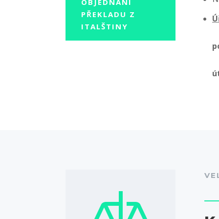
OBJEDNÁNÍ
PŘEKLADU Z
Ú
ITALŠTINY
p
ú
VE