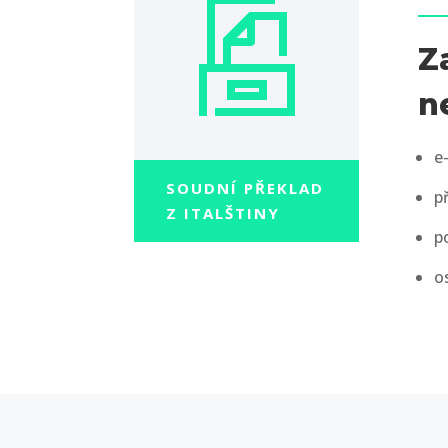
Z
n
e
SOUDNÍ PŘEKLAD
p
Z ITALŠTINY
p
o