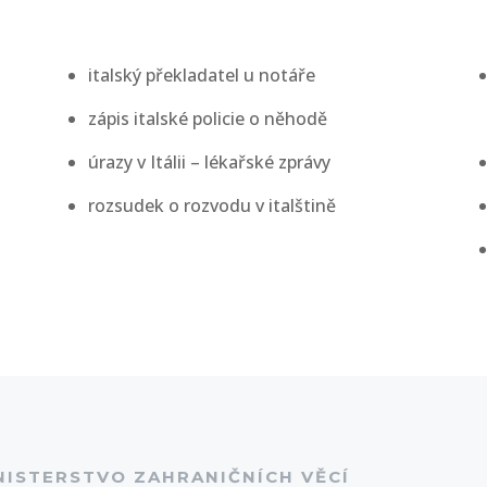
italský překladatel u notáře
zápis italské policie o něhodě
úrazy v Itálii – lékařské zprávy
rozsudek o rozvodu v italštině
NISTERSTVO ZAHRANIČNÍCH VĚCÍ