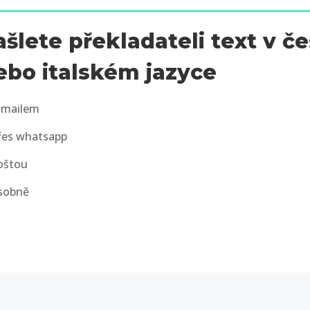
ašlete překladateli text v 
ebo italském jazyce
-mailem
řes whatsapp
oštou
sobně