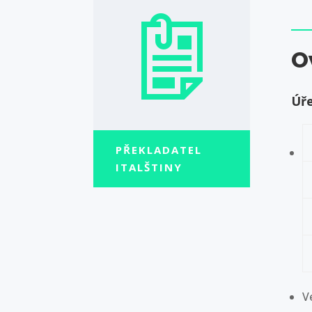
O
Úře
PŘEKLADATEL
ITALŠTINY
V