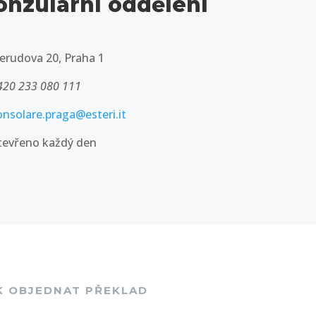
onzulární oddělení
erudova 20, Praha 1
420 233 080 111
onsolare.praga@esteri.it
tevřeno každý den
K OBJEDNAT PŘEKLAD