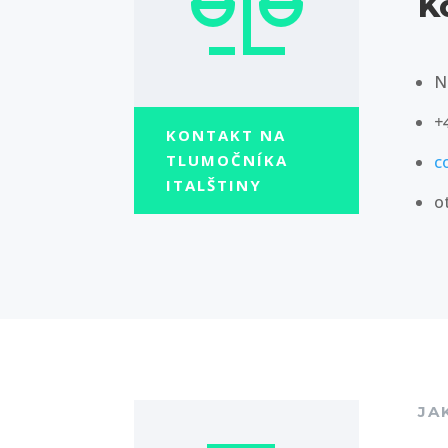
K
N
+
KONTAKT NA
TLUMOČNÍKA
c
ITALŠTINY
o
JA