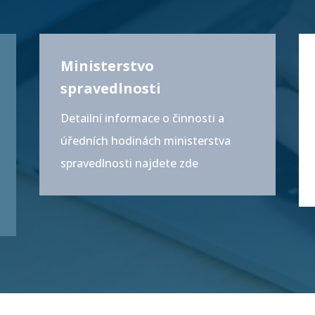
Ministerstvo
spravedlnosti
Detailní informace o činnosti a
úředních hodinách ministerstva
spravedlnosti najdete
zde