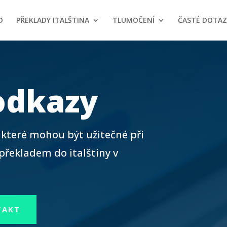
D
PŘEKLADY ITALŠTINA
TLUMOČENÍ
ČASTÉ DOTAZ
odkazy
 které mohou být užitečné při
 překladem do italštiny v
TAKT