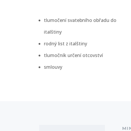
tlumočení svatebního obřadu do
italštiny
rodný list z italštiny
tlumočník určení otcovství
smlouvy
MI